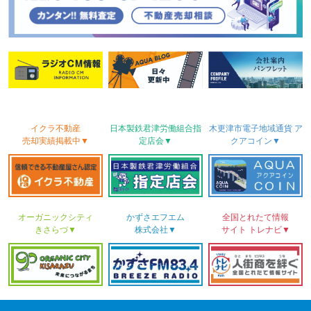
イクラ不動産
日本製鉄君津労働
組合
指
木更津市電子地域
通貨
ア
売却実績
掲載中▼
定店会▼
クアコイン▼
オーガニックシティ
かずさ
エフエム
全国とれたて情報
きさらづ▼
株式会社▼
サイト
トレナビ▼