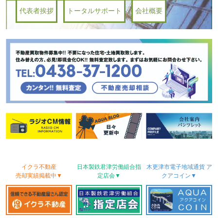
代表者挨拶
トータルサポート
会社概要
イクラ不動産
日本製鉄君津労働
組合
指
木更津市電子地域
通貨
ア
売却実績
掲載中▼
定店会▼
クアコイン▼