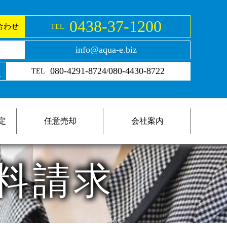
0438-37-1200
合わせ
TEL
info@aqua-e.biz
080-4291-8724
080-4430-8722
/
TEL
。
定
任意売却
会社案内
料請求