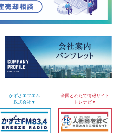
かずさ
エフエム
全国とれたて情報
サイト
株式会社▼
トレナビ▼