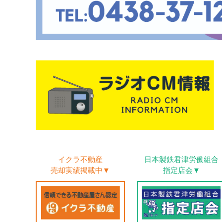
イクラ不動産
日本製鉄君津労働
組合
売却実績
掲載中▼
指定店会▼