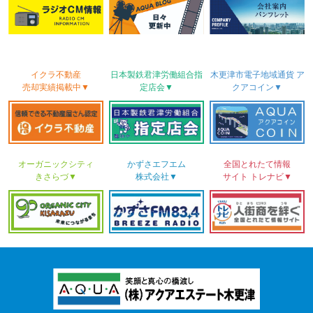
イクラ不動産
日本製鉄君津労働
組合
指
木更津市電子地域
通貨
ア
売却実績
掲載中▼
定店会▼
クアコイン▼
オーガニックシティ
かずさ
エフエム
全国とれたて情報
きさらづ▼
株式会社▼
サイト
トレナビ▼