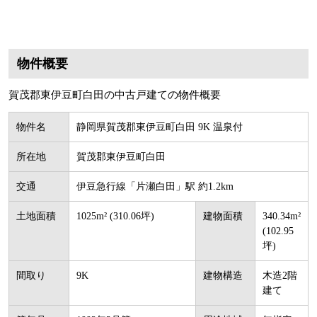
物件概要
賀茂郡東伊豆町白田の中古戸建ての物件概要
物件名
静岡県賀茂郡東伊豆町白田 9K 温泉付
所在地
賀茂郡東伊豆町白田
交通
伊豆急行線「片瀬白田」駅 約1.2km
土地面積
1025m² (310.06坪)
建物面積
340.34m²
(102.95
坪)
間取り
9K
建物構造
木造2階
建て