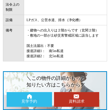
法令上の
制限
設備
LPガス、公営水道、排水（浄化槽）
備考
・建物への出入りは２階からです（玄関２階）
・敷地の一部が土砂災害警戒区域に該当します
国土法届出：不要
接道詳細1： 南5m私道
接道詳細2： 北5m私道
＼この物件の詳細がもっと
知りたい方はこちらから／
見学予約
資料請求