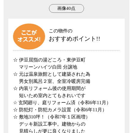
画像40点
この物件の
おすすめポイント!!
☆ 伊豆屈指の湯どころ・東伊豆町
マリーンハイツ白田 分譲地
☆ 元は温泉旅館として建築された為
男女別風呂２室、全室冷暖房完備
☆ 内装リフォーム後の使用期間が
短いため室内とてもきれいです
☆ 玄関廻り、庭リフォーム済（令和6年11月）
☆ 防犯灯・防犯カメラ設置（令和6年11月）
☆ 敷地310坪！（令和7年１区画増）
デッキ新設工事中。建物からの
見晴らしが更に良くなりました