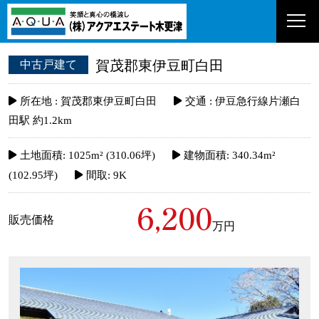
賀茂郡東伊豆町白田
中古戸建て
所在地 :
賀茂郡東伊豆町白田
交通 :
伊豆急行線片瀬白
田駅 約1.2km
土地面積:
1025m² (310.06坪)
建物面積:
340.34m²
(102.95坪)
間取:
9K
6,200
販売価格
万円