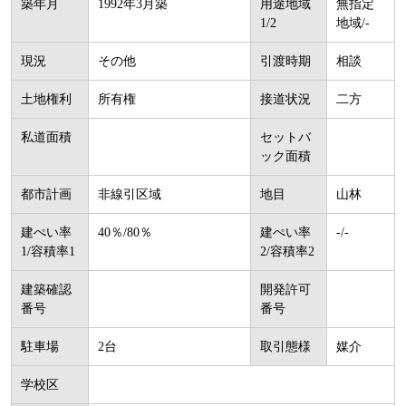
築年月
1992年3月築
用途地域
無指定
1/2
地域/-
現況
その他
引渡時期
相談
土地権利
所有権
接道状況
二方
私道面積
セットバ
ック面積
都市計画
非線引区域
地目
山林
建ぺい率
40％/80％
建ぺい率
-/-
1/容積率1
2/容積率2
建築確認
開発許可
番号
番号
駐車場
2台
取引態様
媒介
学校区