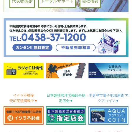
代表者挨拶
トータルサポート
会社概要
イクラ不動産
日本製鉄君津労働
組合
指
木更津市電子地域
通貨
ア
売却実績
掲載中▼
定店会▼
クアコイン▼