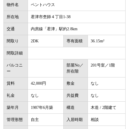
物件名
ペントハウス
所在地
君津市杢師４丁目1-38
交通
内房線「君津」駅約2.8km
間取り
2DK
専有面積
36.15m²
間取詳細
バルコニ
部屋No／
201号室／1階
ー
所在階
賃料
42,000円
敷金
なし
礼金
なし
共益費
なし
築年月
1987年6月築
構造
木造 / 2階建て
管理形態
自主
入居時期
相談