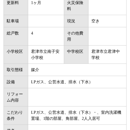
更新料
1ヶ月
火災保険
料
駐車場
現況
空き
総戸数
4
その他費
用
小学校区
君津市立南子安
中学校区
君津市立君津中
小学校
学校
取引態様
媒介
設備
LPガス、公営水道、排水（下水）
リフォー
ム内容
こだわり
LPガス、公営水道、排水（下水）・、室内洗濯機
条件
置場、1階の部屋、角部屋、2人入居可