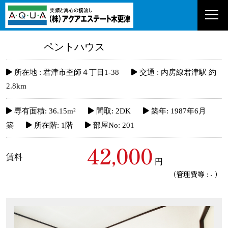
ペントハウス
賃貸
所在地 :
君津市杢師４丁目1-38
交通 :
内房線君津駅 約
2.8km
専有面積:
36.15m²
間取:
2DK
築年:
1987年6月
築
所在階:
1階
部屋No:
201
42,000
賃料
円
（管理費等 : - ）