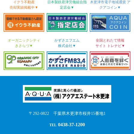
イクラ不動産
日本製鉄君津労働
組合
指
木更津市電子地域
通貨
ア
売却実績
掲載中▼
定店会▼
クアコイン▼
オーガニックシティ
かずさ
エフエム
全国とれたて情報
きさらづ▼
株式会社▼
サイト
トレナビ▼
〒292-0822 千葉県木更津市桜井15番地1
0438-37-1200
TEL