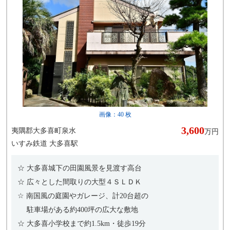
画像：
40
枚
3,600
夷隅郡大多喜町泉水
万円
いすみ鉄道
大多喜駅
☆ 大多喜城下の田園風景を見渡す高台
☆ 広々とした間取りの大型４ＳＬＤＫ
☆ 南国風の庭園やガレージ、計20台超の
駐車場がある約400坪の広大な敷地
☆ 大多喜小学校まで約1.5km・徒歩19分