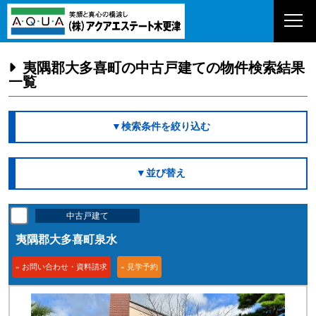
夷隅郡大多喜町の中古戸建ての物件検索結果
一覧
▼検索条件を絞り込む
▼並び替え
中古戸建て
夷隅郡大多喜町泉水
» お問い合わせ・資料請求
» 見学予約