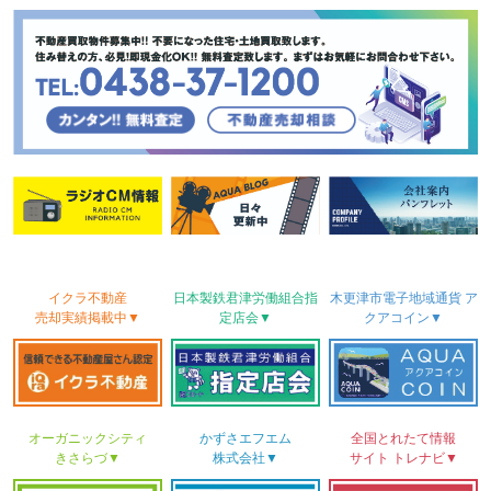
イクラ不動産
日本製鉄君津労働
組合
指
木更津市電子地域
通貨
ア
売却実績
掲載中▼
定店会▼
クアコイン▼
オーガニックシティ
かずさ
エフエム
全国とれたて情報
きさらづ▼
株式会社▼
サイト
トレナビ▼