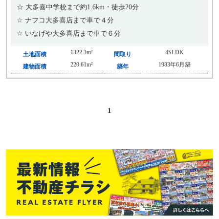
☆ 大多喜中学校まで約1.6km・徒歩20分
☆ ナフコ大多喜店まで車で４分
☆ いなげや大多喜店まで車で６分
1322.3m²
4SLDK
土地面積
間取り
220.61m²
1983年6月築
建物面積
築年
1