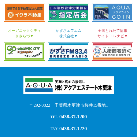
オーガニックシティ
かずさ
エフエム
全国とれたて情報
きさらづ▼
株式会社▼
サイト
トレナビ▼
〒292-0822 千葉県木更津市桜井15番地1
0438-37-1200
TEL
0438-37-1220
FAX