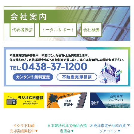
代表者挨拶
トータルサポート
会社概要
イクラ不動産
日本製鉄君津労働
組合
指
木更津市電子地域
通貨
ア
売却実績
掲載中▼
定店会▼
クアコイン▼