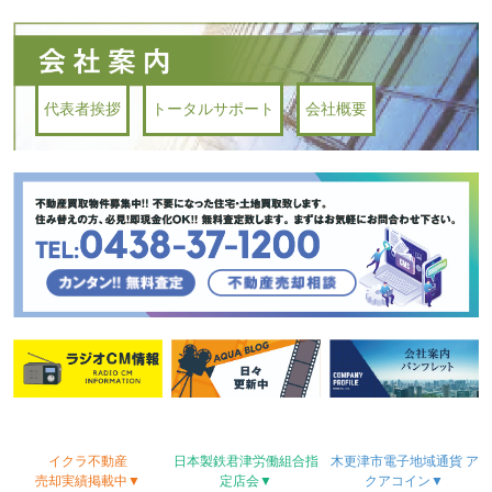
代表者挨拶
トータルサポート
会社概要
イクラ不動産
日本製鉄君津労働
組合
指
木更津市電子地域
通貨
ア
売却実績
掲載中▼
定店会▼
クアコイン▼