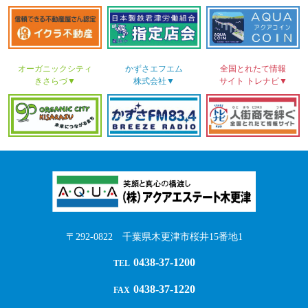
オーガニックシティ
かずさ
エフエム
全国とれたて情報
きさらづ▼
株式会社▼
サイト
トレナビ▼
〒292-0822 千葉県木更津市桜井15番地1
0438-37-1200
TEL
0438-37-1220
FAX