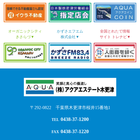
オーガニックシティ
かずさ
エフエム
全国とれたて情報
きさらづ▼
株式会社▼
サイト
トレナビ▼
〒292-0822 千葉県木更津市桜井15番地1
0438-37-1200
TEL
0438-37-1220
FAX