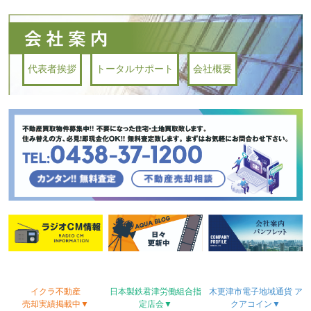
代表者挨拶
トータルサポート
会社概要
イクラ不動産
日本製鉄君津労働
組合
指
木更津市電子地域
通貨
ア
売却実績
掲載中▼
定店会▼
クアコイン▼