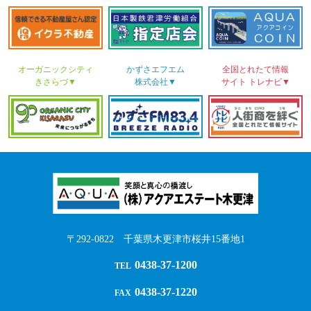
オーガニックシティ
かずさ
エフエム
全国とれたて情報
きさらづ▼
株式会社▼
サイト
トレナビ▼
〒292-0822 千葉県木更津市桜井15番地1
0438-37-1200
TEL
0438-37-1220
FAX