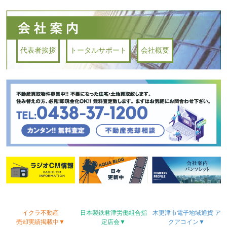
代表者挨拶
トータルサポート
会社概要
イクラ不動産
日本製鉄君津労働
組合
指
木更津市電子地域
通貨
ア
売却実績
掲載中▼
定店会▼
クアコイン▼