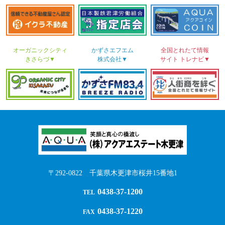
オーガニックシティ
かずさ
エフエム
全国とれたて情報
きさらづ▼
株式会社▼
サイト
トレナビ▼
〒292-0822 千葉県木更津市桜井15番地1
0438-37-1200
TEL
0438-37-1220
FAX