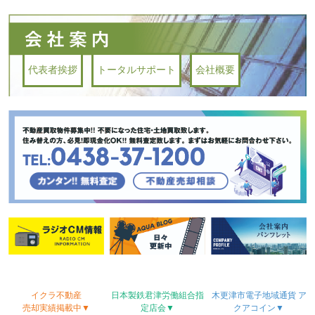
代表者挨拶
トータルサポート
会社概要
イクラ不動産
日本製鉄君津労働
組合
指
木更津市電子地域
通貨
ア
売却実績
掲載中▼
定店会▼
クアコイン▼