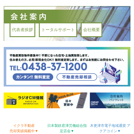
代表者挨拶
トータルサポート
会社概要
イクラ不動産
日本製鉄君津労働
組合
指
木更津市電子地域
通貨
ア
売却実績
掲載中▼
定店会▼
クアコイン▼