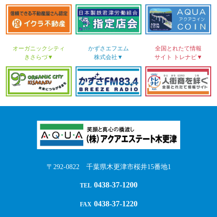
オーガニックシティ
かずさ
エフエム
全国とれたて情報
きさらづ▼
株式会社▼
サイト
トレナビ▼
〒292-0822 千葉県木更津市桜井15番地1
0438-37-1200
TEL
0438-37-1220
FAX