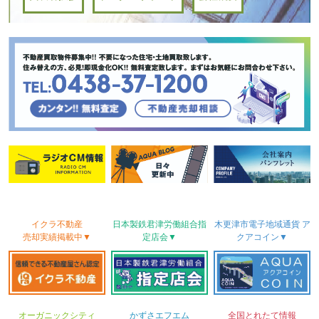
イクラ不動産
日本製鉄君津労働
組合
指
木更津市電子地域
通貨
ア
売却実績
掲載中▼
定店会▼
クアコイン▼
オーガニックシティ
かずさ
エフエム
全国とれたて情報