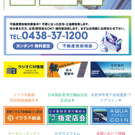
イクラ不動産
日本製鉄君津労働
組合
指
木更津市電子地域
通貨
ア
売却実績
掲載中▼
定店会▼
クアコイン▼
オーガニックシティ
かずさ
エフエム
全国とれたて情報