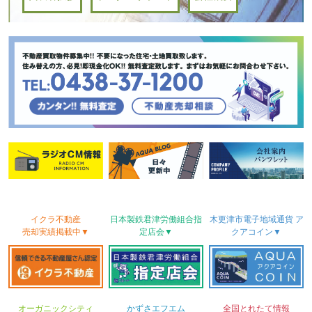
イクラ不動産
日本製鉄君津労働
組合
指
木更津市電子地域
通貨
ア
売却実績
掲載中▼
定店会▼
クアコイン▼
オーガニックシティ
かずさ
エフエム
全国とれたて情報